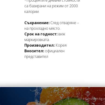
*Процентите дневни стойности
са базирани на режим от 2000
калории.
Съхранение:
След отваряне –
на прохладно място.
Срок на годност:
виж
маркировката.
Производител:
Корея
Вносител:
официален
представител
2014 © FruFarm-bg.c