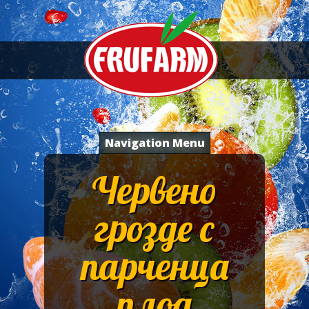
Navigation Menu
Червено
грозде с
парченца
плод