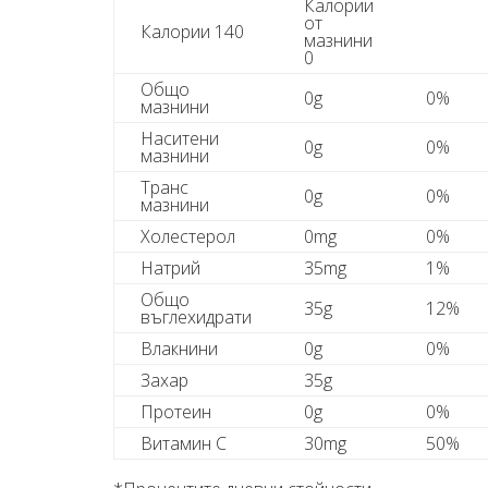
Калории
от
Калории 140
мазнини
0
Общо
0g
0%
мазнини
Наситени
0g
0%
мазнини
Транс
0g
0%
мазнини
Холестерол
0mg
0%
Натрий
35mg
1%
Общо
35g
12%
въглехидрати
Влакнини
0g
0%
Захар
35g
Протеин
0g
0%
Витамин C
30mg
50%