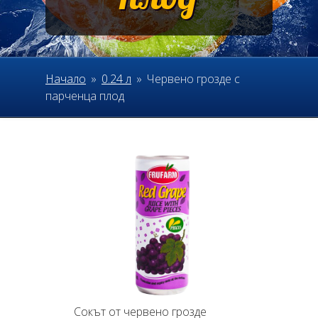
Начало
»
0.24 л
»
Червено грозде с
парченца плод
Сокът от червено грозде