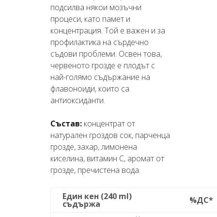
подсилва някои мозъчни
процеси, като памет и
концентрация. Той е важен и за
профилактика на сърдечно
съдови проблеми. Освен това,
червеното грозде е плодът с
най-голямо съдържание на
флавоноиди, които са
антиоксиданти.
Състав:
концентрат от
натурален гроздов сок, парченца
грозде, захар, лимонена
киселина, витамин C, аромат от
грозде, пречистена вода.
Един кен (240 ml)
%ДС*
съдържа